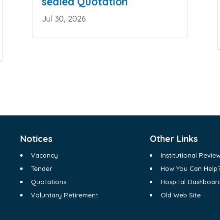
sealed Quotation
Jul 30, 2026
Notices
Other Links
Vacancy
Institutional Revi
Tender
How You Can Help
Quotations
Hospital Dashboar
Voluntary Retirement
Old Web Site