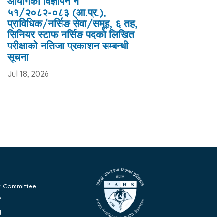
आयोगको विज्ञापन नं
५१/२०८२-०८३ (आ.प्र.),
प्राविधिक/नर्सिङ सेवा/समूह, ६ तह,
सिनियर स्टाफ नर्सिङ पदको लिखित
परीक्षाको नतिजा प्रकाशन सम्बन्धी
सूचना
Jul 18, 2026
ew Committee
?
d