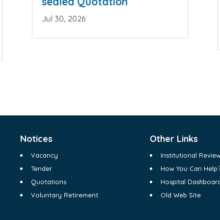
sealed Quotation
Jul 30, 2026
Notices
Other Links
Vacancy
Institutional Revi
Tender
How You Can Help
Quotations
Hospital Dashboar
Voluntary Retirement
Old Web Site